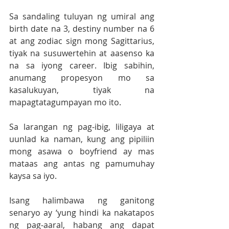
Sa sandaling tuluyan ng umiral ang 
birth date na 3, destiny number na 6 
at ang zodiac sign mong Sagittarius, 
tiyak na susuwertehin at aasenso ka 
na sa iyong career. Ibig sabihin, 
anumang propesyon mo sa 
kasalukuyan, tiyak na 
mapagtatagumpayan mo ito.
Sa larangan ng pag-ibig, liligaya at 
uunlad ka naman, kung ang pipiliin 
mong asawa o boyfriend ay mas 
mataas ang antas ng pamumuhay 
kaysa sa iyo. 
Isang halimbawa ng ganitong 
senaryo ay ‘yung hindi ka nakatapos 
ng pag-aaral, habang ang dapat 