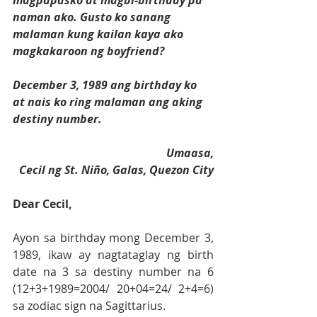
magpapasko at magbi-birthday pa 
naman ako. Gusto ko sanang 
malaman kung kailan kaya ako 
magkakaroon ng boyfriend?
December 3, 1989 ang birthday ko 
at nais ko ring malaman ang aking 
destiny number. 
Umaasa,
 Cecil ng St. Niño, Galas, Quezon City
Dear Cecil, 
Ayon sa birthday mong December 3, 
1989, ikaw ay nagtataglay ng birth 
date na 3 sa destiny number na 6 
(12+3+1989=2004/ 20+04=24/ 2+4=6) 
sa zodiac sign na Sagittarius.