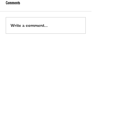
Comments
Horoscope | Agosto 7, 2026
Horoscope | Agosto 6, 
Write a comment...
(Biyernes)
(Huwebes)