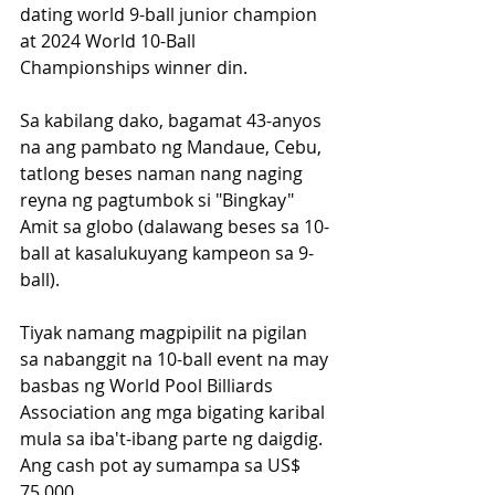
dating world 9-ball junior champion 
at 2024 World 10-Ball 
Championships winner din. 
Sa kabilang dako, bagamat 43-anyos 
na ang pambato ng Mandaue, Cebu, 
tatlong beses naman nang naging 
reyna ng pagtumbok si "Bingkay" 
Amit sa globo (dalawang beses sa 10-
ball at kasalukuyang kampeon sa 9-
ball). 
Tiyak namang magpipilit na pigilan 
sa nabanggit na 10-ball event na may 
basbas ng World Pool Billiards 
Association ang mga bigating karibal 
mula sa iba't-ibang parte ng daigdig. 
Ang cash pot ay sumampa sa US$ 
75,000. 