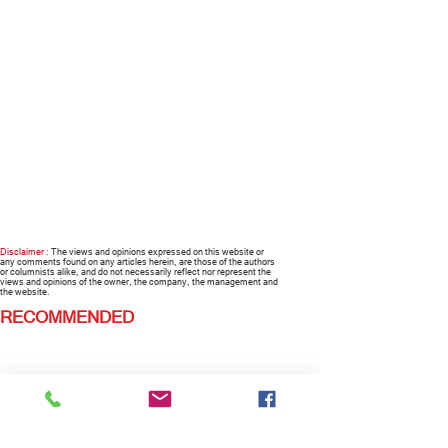
Disclaimer :
The views and opinions expressed on this website or
any comments found on any articles herein, are those of the authors
or columnists alike, and do not necessarily reflect nor represent the
views and opinions of the owner, the company, the management and
the website.
RECOMMENDED