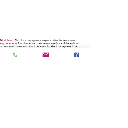
Disclaimer :
The views and opinions expressed on this website or
any comments found on any articles herein, are those of the authors
or columnists alike, and do not necessarily reflect nor represent the
views and opinions of the owner, the company, the management and
the website.
RECOMMENDED