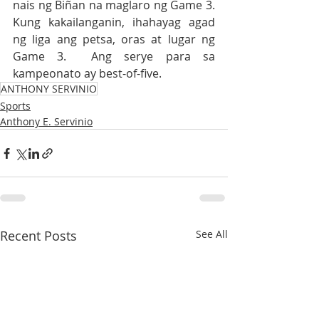
nais ng Biñan na maglaro ng Game 3.  
Kung kakailanganin, ihahayag agad 
ng liga ang petsa, oras at lugar ng 
Game 3.  Ang serye para sa 
kampeonato ay best-of-five.                                     
ANTHONY SERVINIO
Sports
Anthony E. Servinio
Recent Posts
See All