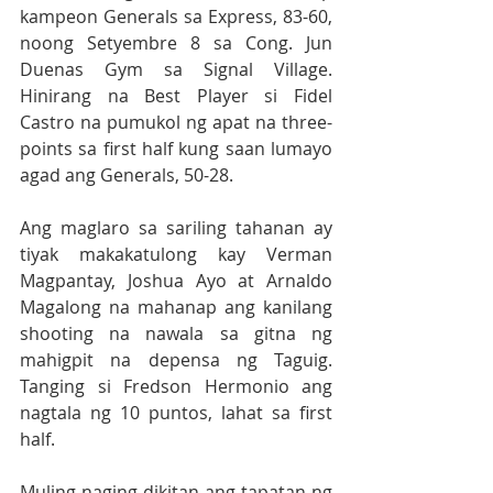
kampeon Generals sa Express, 83-60, 
noong Setyembre 8 sa Cong. Jun 
Duenas Gym sa Signal Village.  
Hinirang na Best Player si Fidel 
Castro na pumukol ng apat na three-
points sa first half kung saan lumayo 
agad ang Generals, 50-28. 
Ang maglaro sa sariling tahanan ay 
tiyak makakatulong kay Verman 
Magpantay, Joshua Ayo at Arnaldo 
Magalong na mahanap ang kanilang 
shooting na nawala sa gitna ng 
mahigpit na depensa ng Taguig.  
Tanging si Fredson Hermonio ang 
nagtala ng 10 puntos, lahat sa first 
half.
Muling naging dikitan ang tapatan ng 