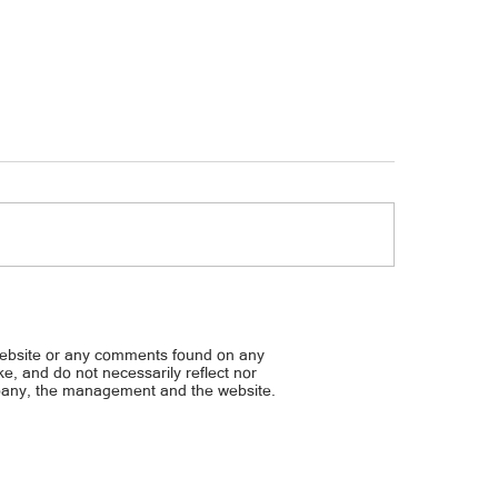
Hindi racetrack ang kalsad
ang gun owners, sampulan
website or any comments found on any
ike, and do not necessarily reflect nor
mpany, the management and the website.