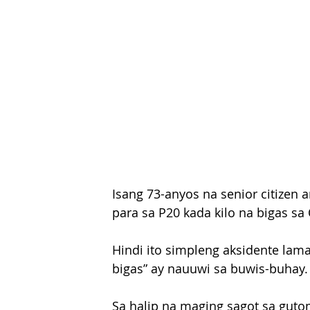
Isang 73-anyos na senior citize
para sa P20 kada kilo na bigas sa 
Hindi ito simpleng aksidente la
bigas” ay nauuwi sa buwis-buhay.
Sa halip na maging sagot sa guto