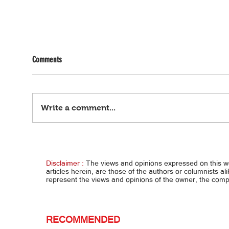
Comments
Write a comment...
Pabay
Kaligtasan ng mga estudyante, unahin
ngayong tag-ulan
Disclaimer :
The views and opinions expressed on this 
articles herein, are those of the authors or columnists al
represent the views and opinions of the owner, the co
RECOMMENDED