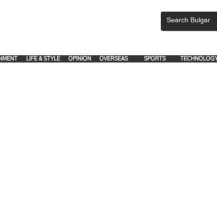
CEMENTS, PLEASE EMAIL 'adsbulgar1991@gmail.com' or call 8712-2883, 
.
.
NMENT
LIFE & STYLE
OPINION
OVERSEAS
SPORTS
TECHNOLOG