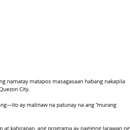
n ang namatay matapos masagasaan habang nakapila 
Quezon City. 
mang—ito ay malinaw na patunay na ang “murang 
m at kahirapan, ang programa ay nagiging larawan ng