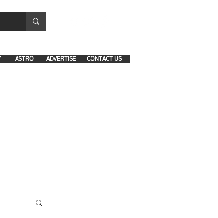
8641-1039 and 8742-5434
Y
ASTRO
ADVERTISE
CONTACT US