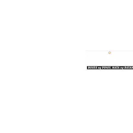
Bulgar Online.
Call us : 8712-2883
© 2026 bulgaronline
Sison's Publishing House,