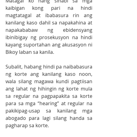
Matagal ko nang sinabi sa mga 
kaibigan kong pari na hindi 
magtatagal at ibabasura rin ang 
kanilang kaso dahil sa napakahina at 
napakababaw ng ebidensyang 
ibinibigay ng prosekusyon na hindi 
kayang suportahan ang akusasyon ni 
Bikoy laban sa kanila. 
Subalit, habang hindi pa naibabasura 
ng korte ang kanilang kaso noon, 
wala silang magawa kundi pagtiisan 
ang lahat ng hihingin ng korte mula 
sa regular na pagpapakita sa korte 
para sa mga “hearing” at regular na 
pakikipag-usap sa kanilang mga 
abogado para lagi silang handa sa 
pagharap sa korte. 