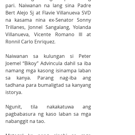
pari. Naiwanan na lang sina Padre 
Bert Alejo Sj at Flavie Villanueva SVD 
na kasama nina ex-Senator Sonny 
Trillanes, Jonnel Sangalang, Yolanda 
Villanueva, Vicente Romano III at 
Ronnil Carlo Enriquez.
Naiwanan sa kulungan si Peter 
Joemel “Bikoy” Advincula dahil sa iba 
namang mga kasong isinampa laban 
sa kanya. Parang nag-iba ang 
tadhana para bumaligtad sa kanyang 
istorya. 
Ngunit, tila nakakatuwa ang 
pagbabasura ng kaso laban sa mga 
nabanggit na tao.     