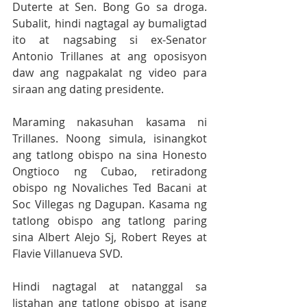
Duterte at Sen. Bong Go sa droga. 
Subalit, hindi nagtagal ay bumaligtad 
ito at nagsabing si ex-Senator 
Antonio Trillanes at ang oposisyon 
daw ang nagpakalat ng video para 
siraan ang dating presidente. 
Maraming nakasuhan kasama ni 
Trillanes. Noong simula, isinangkot 
ang tatlong obispo na sina Honesto 
Ongtioco ng Cubao, retiradong 
obispo ng Novaliches Ted Bacani at 
Soc Villegas ng Dagupan. Kasama ng 
tatlong obispo ang tatlong paring 
sina Albert Alejo Sj, Robert Reyes at 
Flavie Villanueva SVD. 
Hindi nagtagal at natanggal sa 
listahan ang tatlong obispo at isang 