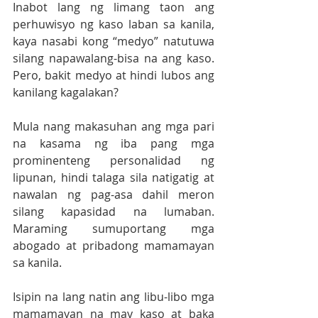
Inabot lang ng limang taon ang 
perhuwisyo ng kaso laban sa kanila, 
kaya nasabi kong “medyo” natutuwa 
silang napawalang-bisa na ang kaso. 
Pero, bakit medyo at hindi lubos ang 
kanilang kagalakan?
Mula nang makasuhan ang mga pari 
na kasama ng iba pang mga 
prominenteng personalidad ng 
lipunan, hindi talaga sila natigatig at 
nawalan ng pag-asa dahil meron 
silang kapasidad na lumaban. 
Maraming sumuportang mga 
abogado at pribadong mamamayan 
sa kanila. 
Isipin na lang natin ang libu-libo mga 
mamamayan na may kaso at baka 