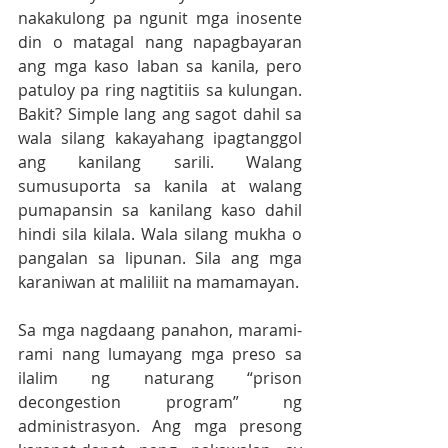
nakakulong pa ngunit mga inosente 
din o matagal nang napagbayaran 
ang mga kaso laban sa kanila, pero 
patuloy pa ring nagtitiis sa kulungan. 
Bakit? Simple lang ang sagot dahil sa 
wala silang kakayahang ipagtanggol 
ang kanilang sarili. Walang 
sumusuporta sa kanila at walang 
pumapansin sa kanilang kaso dahil 
hindi sila kilala. Wala silang mukha o 
pangalan sa lipunan. Sila ang mga 
karaniwan at maliliit na mamamayan.
Sa mga nagdaang panahon, marami-
rami nang lumayang mga preso sa 
ilalim ng naturang “prison 
decongestion program” ng 
administrasyon. Ang mga presong 