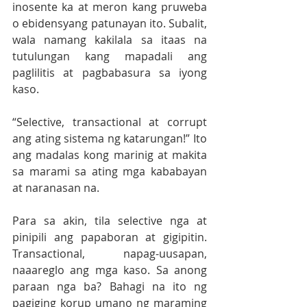
inosente ka at meron kang pruweba 
o ebidensyang patunayan ito. Subalit, 
wala namang kakilala sa itaas na 
tutulungan kang mapadali ang 
paglilitis at pagbabasura sa iyong 
kaso.
“Selective, transactional at corrupt 
ang ating sistema ng katarungan!” Ito 
ang madalas kong marinig at makita 
sa marami sa ating mga kababayan 
at naranasan na. 
Para sa akin, tila selective nga at 
pinipili ang papaboran at gigipitin. 
Transactional, napag-uusapan, 
naaareglo ang mga kaso. Sa anong 
paraan nga ba? Bahagi na ito ng 
pagiging korup umano ng maraming 