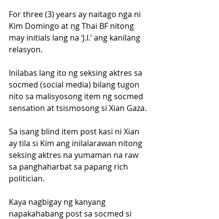
For three (3) years ay naitago nga ni 
Kim Domingo at ng Thai BF nitong 
may initials lang na ‘J.I.’ ang kanilang 
relasyon.
Inilabas lang ito ng seksing aktres sa 
socmed (social media) bilang tugon 
nito sa malisyosong item ng socmed 
sensation at tsismosong si Xian Gaza.
Sa isang blind item post kasi ni Xian 
ay tila si Kim ang inilalarawan nitong 
seksing aktres na yumaman na raw 
sa panghaharbat sa papang rich 
politician.
Kaya nagbigay ng kanyang 
napakahabang post sa socmed si 