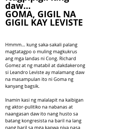
daw…
GOMA, GIGIL NA 
GIGIL KAY LEVISTE
Hmmm… kung saka-sakali palang 
magtatagpo o muling magkukrus 
ang mga landas ni Cong. Richard 
Gomez at ng matabil at dakdakerong 
si Leandro Leviste ay malamang daw 
na masampulan ito ni Goma ng 
kanyang bagsik.
Inamin kasi ng malalapit na kaibigan 
ng aktor-pulitiko na nabanas at 
naangasan daw ito nang husto sa 
batang kongresista na baril na lang 
nang baril sa mga kapwa niya nasa 