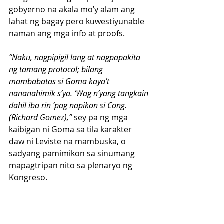
gobyerno na akala mo’y alam ang 
lahat ng bagay pero kuwestiyunable 
naman ang mga info at proofs.
“Naku, nagpipigil lang at nagpapakita 
ng tamang protocol; bilang 
mambabatas si Goma kaya’t 
nananahimik s’ya. ‘Wag n’yang tangkain 
dahil iba rin ‘pag napikon si Cong. 
(Richard Gomez),”
 sey pa ng mga 
kaibigan ni Goma sa tila karakter 
daw ni Leviste na mambuska, o 
sadyang pamimikon sa sinumang 
mapagtripan nito sa plenaryo ng 
Kongreso.