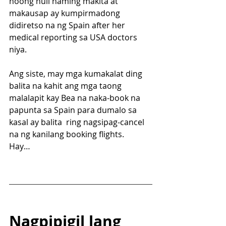
noong huli naming makita at 
makausap ay kumpirmadong 
didiretso na ng Spain after her 
medical reporting sa USA doctors 
niya.
Ang siste, may mga kumakalat ding 
balita na kahit ang mga taong 
malalapit kay Bea na naka-book na 
papunta sa Spain para dumalo sa 
kasal ay balita  ring nagsipag-cancel 
na ng kanilang booking flights.
Hay…
Nagpipigil lang 