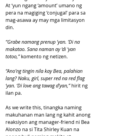
At ‘yun ngang ‘amount’ umano ng 
pera na magiging ‘conjugal’ para sa 
mag-asawa ay may mga limitasyon 
din.
“Grabe namang prenup ‘yan. ‘Di na 
makatao. Sana naman ay ‘di ‘yan 
totoo,” 
komento ng netizen.
“Ano’ng tingin nila kay Bea, palahian 
lang? Naku, girl, super red na red flag 
‘yan. ‘Di love ang tawag d’yan,”
 hirit ng 
ilan pa.
As we write this, tinangka naming 
makuhanan man lang ng kahit anong 
reaksiyon ang manager-friend ni Bea 
Alonzo na si Tita Shirley Kuan na 