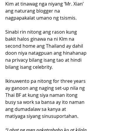
Kim at tinawag nga niyang ‘Mr. Xian’ 
ang naturang blogger na 
nagpapakalat umano ng tsismis.
Sinabi rin nitong ang rason kung 
bakit halos ginawa na ni KIm na 
second home ang Thailand ay dahil 
doon niya natagpuan ang hinahanap 
na privacy bilang isang tao at hindi 
bilang isang celebrity.
Ikinuwento pa nitong for three years 
ay ganoon ang naging set-up nila ng 
Thai BF at kung siya naman itong 
busy sa work sa bansa ay ito naman 
ang dumadalaw sa kanya at 
matiyaga siyang sinusuportahan.
“Lahat ng mga nakatrabaho ko at kilala 