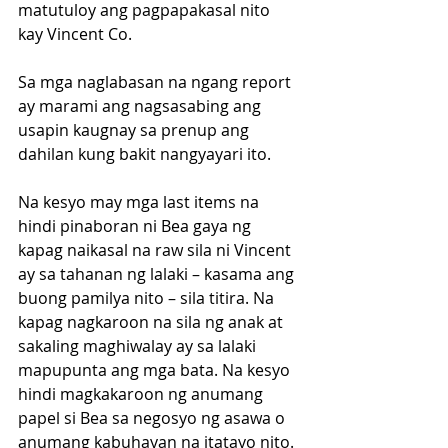
matutuloy ang pagpapakasal nito 
kay Vincent Co.
Sa mga naglabasan na ngang report 
ay marami ang nagsasabing ang 
usapin kaugnay sa prenup ang 
dahilan kung bakit nangyayari ito.
Na kesyo may mga last items na 
hindi pinaboran ni Bea gaya ng 
kapag naikasal na raw sila ni Vincent 
ay sa tahanan ng lalaki – kasama ang 
buong pamilya nito – sila titira. Na 
kapag nagkaroon na sila ng anak at 
sakaling maghiwalay ay sa lalaki 
mapupunta ang mga bata. Na kesyo 
hindi magkakaroon ng anumang 
papel si Bea sa negosyo ng asawa o 
anumang kabuhayan na itatayo nito. 