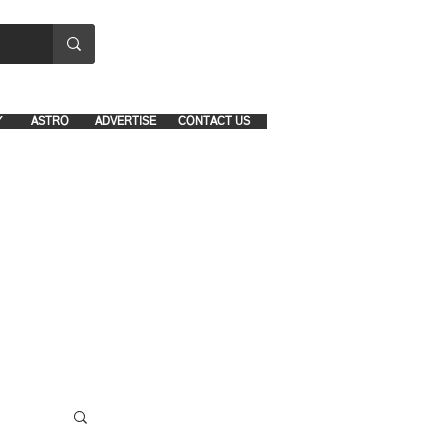
8641-1039 and 8742-5434
Y
ASTRO
ADVERTISE
CONTACT US