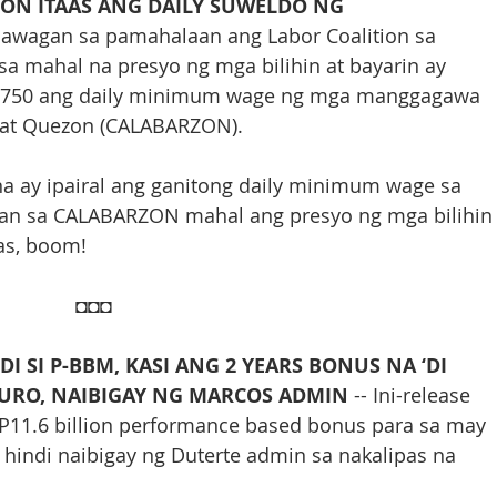
ON ITAAS ANG DAILY SUWELDO NG 
nawagan sa pamahalaan ang Labor Coalition sa 
sa mahal na presyo ng mga bilihin at bayarin ay 
P750 ang daily minimum wage ng mga manggagawa 
al at Quezon (CALABARZON).
a ay ipairal ang ganitong daily minimum wage sa 
man sa CALABARZON mahal ang presyo ng mga bilihin
nas, boom!
◘◘◘
I SI P-BBM, KASI ANG 2 YEARS BONUS NA ‘DI 
GURO, NAIBIGAY NG MARCOS ADMIN
 -- Ini-release 
P11.6 billion performance based bonus para sa may 
 hindi naibigay ng Duterte admin sa nakalipas na 