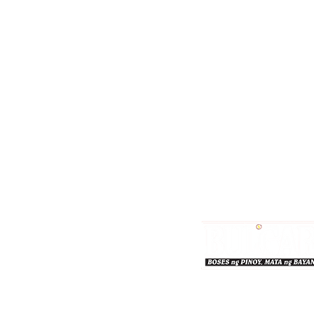
Bulgar Online.
Call us : 8712-2883
© 2026 bulgaronline
Sison's Publishing House,