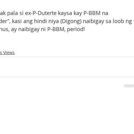
ak pala si ex-P-Duterte kaysa kay P-BBM na 
er”, kasi ang hindi niya (Digong) naibigay sa loob ng 
us, ay naibigay ni P-BBM, period!
ss Views