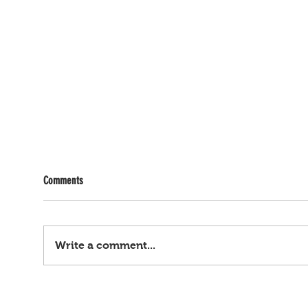
Comments
Write a comment...
Pag-aresto kay Sen. Dela Rosa, fake
Kasal
news, mga anti-Duterte, nanlumo
bansa,