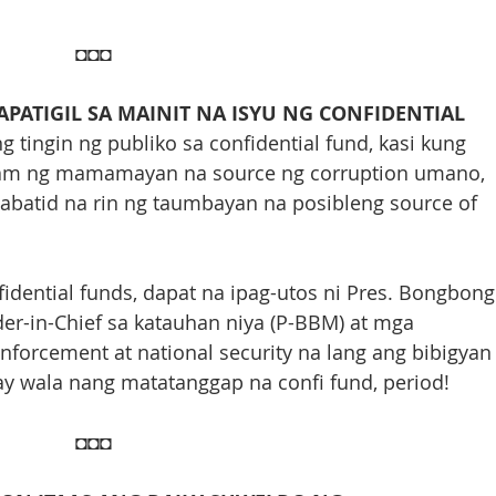
◘◘◘
PATIGIL SA MAINIT NA ISYU NG CONFIDENTIAL 
 tingin ng publiko sa confidential fund, kasi kung 
alam ng mamamayan na source ng corruption umano, 
nabatid na rin ng taumbayan na posibleng source of 
fidential funds, dapat na ipag-utos ni Pres. Bongbong
r-in-Chief sa katauhan niya (P-BBM) at mga 
orcement at national security na lang ang bibigyan
o ay wala nang matatanggap na confi fund, period!
◘◘◘