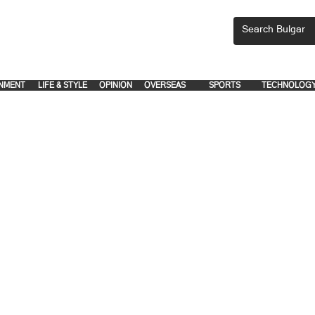
CEMENTS, PLEASE EMAIL 'adsbulgar1991@gmail.com' or call 8712-2883, 
.
.
NMENT
LIFE & STYLE
OPINION
OVERSEAS
SPORTS
TECHNOLOG