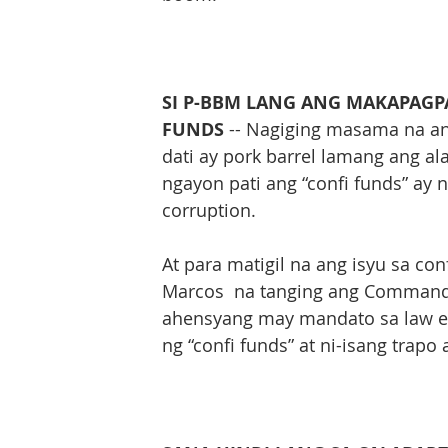
SI P-BBM LANG ANG MAKAPAGPA
FUNDS
 -- Nagiging masama na ang
dati ay pork barrel lamang ang 
ngayon pati ang “confi funds” ay 
corruption.
At para matigil na ang isyu sa con
Marcos  na tanging ang Commande
ahensyang may mandato sa law enf
ng “confi funds” at ni-isang trap