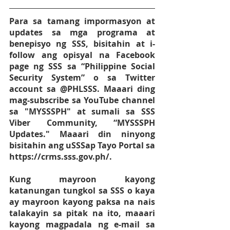
Para sa tamang impormasyon at 
updates sa mga programa at 
benepisyo ng SSS, bisitahin at i-
follow ang opisyal na Facebook 
page ng SSS sa “Philippine Social 
Security System” o sa Twitter 
account sa @PHLSSS. Maaari ding 
mag-subscribe sa YouTube channel 
sa "MYSSSPH" at sumali sa SSS 
Viber Community, “MYSSSPH 
Updates." Maaari din ninyong 
bisitahin ang uSSSap Tayo Portal sa 
https://crms.sss.gov.ph/. 
Kung mayroon kayong 
katanungan tungkol sa SSS o kaya 
ay mayroon kayong paksa na nais 
talakayin sa pitak na ito, maaari 
kayong magpadala ng e-mail sa 