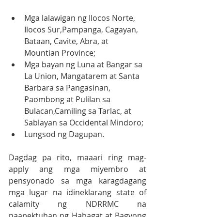
Mga lalawigan ng Ilocos Norte, 
Ilocos Sur,Pampanga, Cagayan, 
Bataan, Cavite, Abra, at 
Mountian Province;
Mga bayan ng Luna at Bangar sa 
La Union, Mangatarem at Santa 
Barbara sa Pangasinan, 
Paombong at Pulilan sa 
Bulacan,Camiling sa Tarlac, at 
Sablayan sa Occidental Mindoro; 
Lungsod ng Dagupan.
Dagdag pa rito, maaari ring mag-
apply ang mga miyembro at 
pensyonado sa mga karagdagang 
mga lugar na idineklarang state of 
calamity ng NDRRMC na 
naapektuhan ng Habagat at Bagyong 