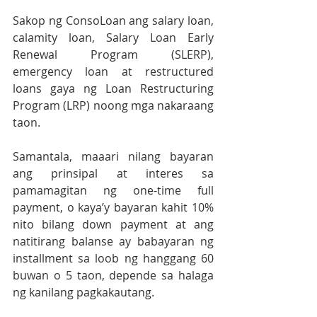
Sakop ng ConsoLoan ang salary loan, 
calamity loan, Salary Loan Early 
Renewal Program (SLERP), 
emergency loan at restructured 
loans gaya ng Loan Restructuring 
Program (LRP) noong mga nakaraang 
taon. 
Samantala, maaari nilang bayaran 
ang prinsipal at interes sa 
pamamagitan ng one-time full 
payment, o kaya’y bayaran kahit 10% 
nito bilang down payment at ang 
natitirang balanse ay babayaran ng 
installment sa loob ng hanggang 60 
buwan o 5 taon, depende sa halaga 
ng kanilang pagkakautang.