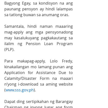
Bagyong Egay, sa kondisyon na ang 
paunang pensyon ay hindi lalampas 
sa tatlong buwan sa anumang oras. 
Samantala, hindi naman maaaring 
mag-apply ang mga pensyonadong 
may kasalukuyang pagkakautang sa 
ilalim ng Pension Loan Program 
(PLP).
Para makapag-apply, Lolo Fredy, 
kinakailangan mo lamang punan ang 
Application for Assistance Due to 
Calamity/Disaster Form na maaari 
n’yong i-download sa aming website 
(
www.sss.gov.ph
). 
Dapat ding sertipikahan ng Barangay 
Chairman ng inyong lugar ang form 