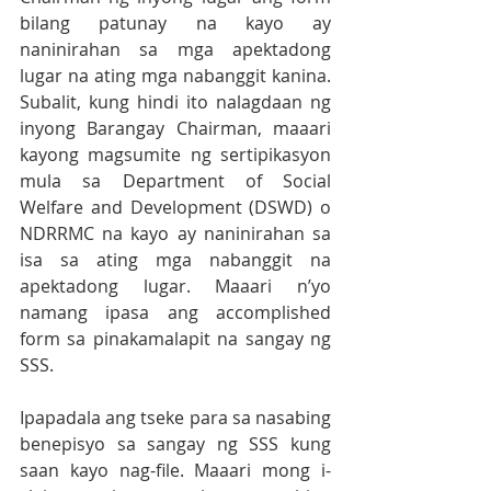
bilang patunay na kayo ay 
naninirahan sa mga apektadong 
lugar na ating mga nabanggit kanina. 
Subalit, kung hindi ito nalagdaan ng 
inyong Barangay Chairman, maaari 
kayong magsumite ng sertipikasyon 
mula sa Department of Social 
Welfare and Development (DSWD) o 
NDRRMC na kayo ay naninirahan sa 
isa sa ating mga nabanggit na 
apektadong lugar. Maaari n’yo 
namang ipasa ang accomplished 
form sa pinakamalapit na sangay ng 
SSS.
Ipapadala ang tseke para sa nasabing 
benepisyo sa sangay ng SSS kung 
saan kayo nag-file. Maaari mong i-