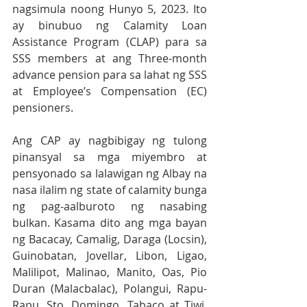
nagsimula noong Hunyo 5, 2023. Ito 
ay binubuo ng Calamity Loan 
Assistance Program (CLAP) para sa 
SSS members at ang Three-month 
advance pension para sa lahat ng SSS 
at Employee’s Compensation (EC) 
pensioners. 
Ang CAP ay nagbibigay ng tulong 
pinansyal sa mga miyembro at 
pensyonado sa lalawigan ng Albay na 
nasa ilalim ng state of calamity bunga 
ng pag-aalburoto ng nasabing 
bulkan. Kasama dito ang mga bayan 
ng Bacacay, Camalig, Daraga (Locsin), 
Guinobatan, Jovellar, Libon, Ligao, 
Malilipot, Malinao, Manito, Oas, Pio 
Duran (Malacbalac), Polangui, Rapu-
Rapu, Sto. Domingo, Tabaco at Tiwi, 