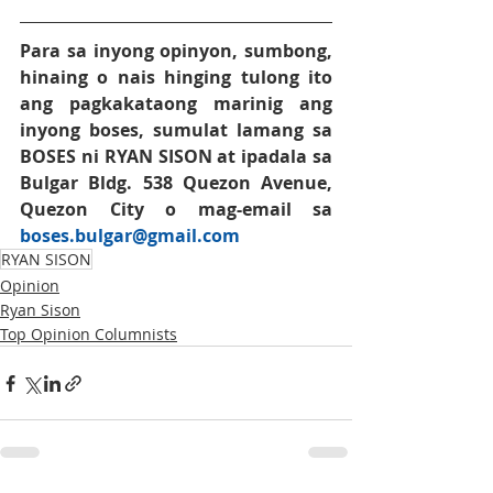
Para sa inyong opinyon, sumbong, 
hinaing o nais hinging tulong ito 
ang pagkakataong marinig ang 
inyong boses, sumulat lamang sa 
BOSES
 ni 
RYAN SISON
at ipadala sa 
Bulgar Bldg. 538 Quezon Avenue, 
Quezon City o mag-email sa 
boses.bulgar@gmail.co
m
RYAN SISON
Opinion
Ryan Sison
Top Opinion Columnists