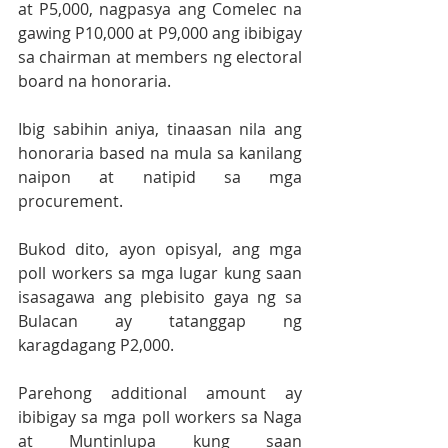
at P5,000, nagpasya ang Comelec na 
gawing P10,000 at P9,000 ang ibibigay 
sa chairman at members ng electoral 
board na honoraria.
Ibig sabihin aniya, tinaasan nila ang 
honoraria based na mula sa kanilang 
naipon at natipid sa mga 
procurement.
Bukod dito, ayon opisyal, ang mga 
poll workers sa mga lugar kung saan 
isasagawa ang plebisito gaya ng sa 
Bulacan ay tatanggap ng 
karagdagang P2,000.
Parehong additional amount ay 
ibibigay sa mga poll workers sa Naga 
at Muntinlupa kung saan 