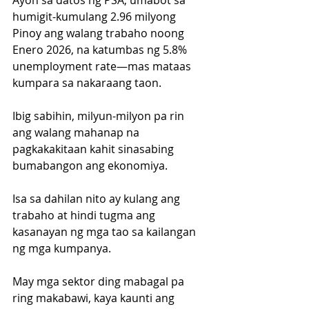
Ayon sa datos ng PSA, umabot sa 
humigit-kumulang 2.96 milyong 
Pinoy ang walang trabaho noong 
Enero 2026, na katumbas ng 5.8% 
unemployment rate—mas mataas 
kumpara sa nakaraang taon.
Ibig sabihin, milyun-milyon pa rin 
ang walang mahanap na 
pagkakakitaan kahit sinasabing 
bumabangon ang ekonomiya.
Isa sa dahilan nito ay kulang ang 
trabaho at hindi tugma ang 
kasanayan ng mga tao sa kailangan 
ng mga kumpanya.
May mga sektor ding mabagal pa 
ring makabawi, kaya kaunti ang 