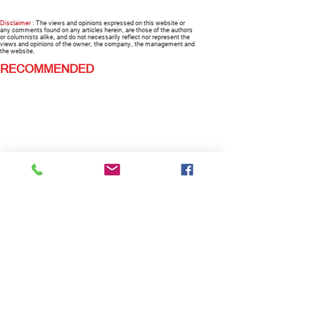
Disclaimer :
The views and opinions expressed on this website or
any comments found on any articles herein, are those of the authors
or columnists alike, and do not necessarily reflect nor represent the
views and opinions of the owner, the company, the management and
the website.
RECOMMENDED