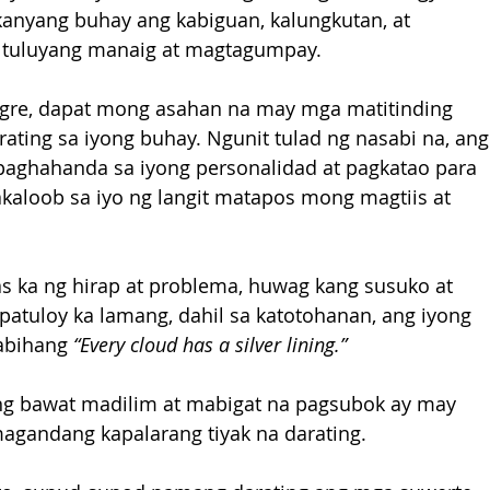
nyang buhay ang kabiguan, kalungkutan, at 
 tuluyang manaig at magtagumpay.
 Tigre, dapat mong asahan na may mga matitinding 
rating sa iyong buhay. Ngunit tulad ng nasabi na, ang
 paghahanda sa iyong personalidad at pagkatao para 
kaloob sa iyo ng langit matapos mong magtiis at 
ka ng hirap at problema, huwag kang susuko at 
patuloy ka lamang, dahil sa katotohanan, ang iyong 
sabihang
 “Every cloud has a silver lining.” 
ng bawat madilim at mabigat na pagsubok ay may 
magandang kapalarang tiyak na darating.