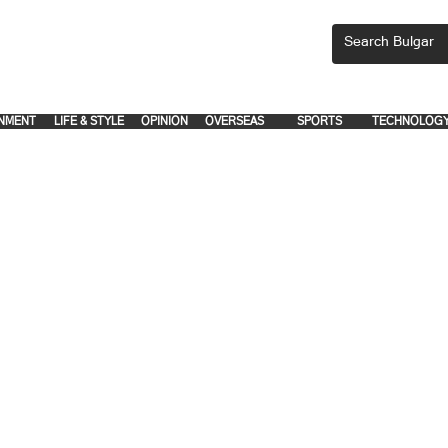
CEMENTS, PLEASE EMAIL 'adsbulgar1991@gmail.com' or call 8712-2883, 
.
.
NMENT
LIFE & STYLE
OPINION
OVERSEAS
SPORTS
TECHNOLOG