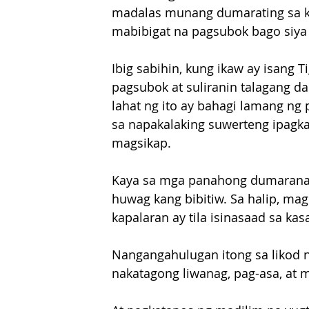
madalas munang dumarating sa ka
mabibigat na pagsubok bago siya
Ibig sabihin, kung ikaw ay isang
pagsubok at suliranin talagang da
lahat ng ito ay bahagi lamang ng
sa napakalaking suwerteng ipagka
magsikap.
Kaya sa mga panahong dumaranas 
huwag kang bibitiw. Sa halip, mag
kapalaran ay tila isinasaad sa ka
Nangangahulugan itong sa likod 
nakatagong liwanag, pag-asa, at 