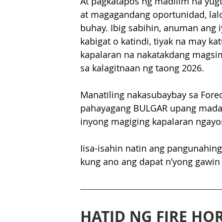
At pagkatapos ng madilim na yug
at magagandang oportunidad, lalo
buhay. Ibig sabihin, anuman ang 
kabigat o katindi, tiyak na may 
kapalaran na nakatakdang magsimu
sa kalagitnaan ng taong 2026.
Manatiling nakasubaybay sa Forec
pahayagang BULGAR upang madami
inyong magiging kapalaran ngayo
Iisa-isahin natin ang pangunahing
kung ano ang dapat n’yong gawin
HATID NG FIRE HO