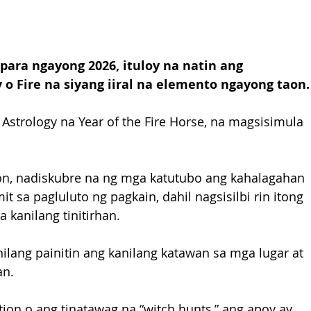
para ngayong 2026, ituloy na natin ang 
o Fire na siyang iiral na elemento ngayong taon.
Astrology na Year of the Fire Horse, na magsisimula 
n, nadiskubre na ng mga katutubo ang kahalagahan 
t sa pagluluto ng pagkain, dahil nagsisilbi rin itong 
kanilang tinitirhan.
nilang painitin ang kanilang katawan sa mga lugar at 
an.
ion o ang tinatawag na “witch hunts,” ang apoy ay 