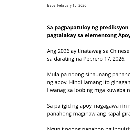
Issue: February 15, 2026
Sa pagpapatuloy ng prediksyon 
pagtalakay sa elementong Apoy 
Ang 2026 ay tinatawag sa Chinese 
sa darating na Pebrero 17, 2026.
Mula pa noong sinaunang panaho
ng apoy. Hindi lamang ito ginagami
liwanag sa loob ng mga kuweba na 
Sa paligid ng apoy, nagagawa rin 
panahong maginaw ang kapaligir
Ngunit noong panahon ng Inquisit