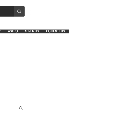
8641-1039 and 8742-5434
Y
ASTRO
ADVERTISE
CONTACT US