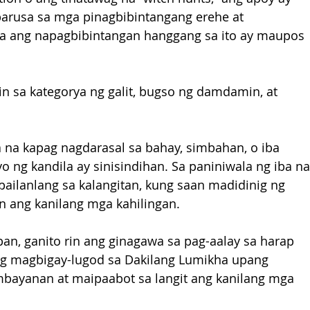
arusa sa mga pinagbibintangang erehe at 
za ang napagbibintangan hanggang sa ito ay maupos 
din sa kategorya ng galit, bugso ng damdamin, at 
 na kapag nagdarasal sa bahay, simbahan, o iba 
o ng kandila ay sinisindihan. Sa paniniwala ng iba na
pailanlang sa kalangitan, kung saan madidinig ng 
 ang kanilang mga kahilingan.
ipan, ganito rin ang ginagawa sa pag-aalay sa harap 
ng magbigay-lugod sa Dakilang Lumikha upang 
ayanan at maipaabot sa langit ang kanilang mga 