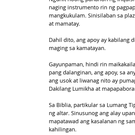
naging instrumento rin ng pagpap
mangkukulam. Sinisilaban sa pla
at mamatay.
Dahil dito, ang apoy ay kabilang 
maging sa kamatayan.
Gayunpaman, hindi rin maikakaila
pang dalanginan, ang apoy, sa any
ang usok at liwanag nito ay puma
Dakilang Lumikha at mapapaboran
Sa Biblia, partikular sa Lumang T
ng altar. Sinusunog ang alay upa
mapatawad ang kasalanan ng samb
kahilingan.