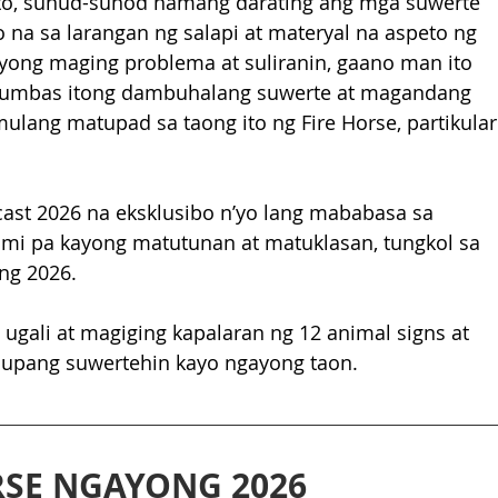
to, sunud-sunod namang darating ang mga suwerte 
 na sa larangan ng salapi at materyal na aspeto ng 
iyong maging problema at suliranin, gaano man ito 
katumbas itong dambuhalang suwerte at magandang 
lang matupad sa taong ito ng Fire Horse, partikular
ast 2026 na eksklusibo n’yo lang mababasa sa 
 pa kayong matutunan at matuklasan, tungkol sa 
ng 2026. 
 ugali at magiging kapalaran ng 12 animal signs at 
 upang suwertehin kayo ngayong taon. 
RSE NGAYONG 2026