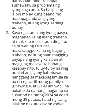
datos Clair, hindi ka dapat 
sumawsaw sa problema ng 
iyong mga amo. Sa halip, ang 
isipin mo ay kung paano mo 
mapapaganda ang iyong 
trabaho, at ang iyong sariling 
buhay. 
Kaya nga tama ang iyong pasya, 
maghanap ka ng ibang trabaho 
at makikita mo sa taon ding ito, 
sa buwan ng Oktubre 
makakatagpo ka na ng bagong 
trabaho, na kung saan magiging 
payapa ang iyong kaisipan at 
magiging masaya ka habang 
kasabay nito, tuluy-tuloy na ring 
uunlad ang iyong kabuhayan 
hanggang sa makapagsimula ka 
na rin ng sarili mong pamilya 
(Drawing A. at B 1-M arrow c.) na 
nakatakda namang maganap sa 
susunod na taong 2024 sa edad 
mong 39 pataas, hatid ng isang 
lalaking nagtataglay ng zodiac 