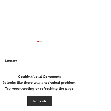
Comments
Couldn’t Load Comments
Horoscope | Agosto 6, 2026
Horoscope | Agosto 5, 
It looks like there was a technical problem.
(Huwebes)
Try reconnecting or refreshing the page.
Refresh