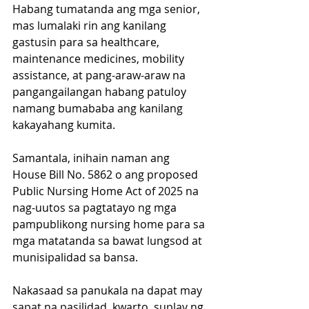
Habang tumatanda ang mga senior, 
mas lumalaki rin ang kanilang 
gastusin para sa healthcare, 
maintenance medicines, mobility 
assistance, at pang-araw-araw na 
pangangailangan habang patuloy 
namang bumababa ang kanilang 
kakayahang kumita.
Samantala, inihain naman ang 
House Bill No. 5862 o ang proposed 
Public Nursing Home Act of 2025 na 
nag-uutos sa pagtatayo ng mga 
pampublikong nursing home para sa 
mga matatanda sa bawat lungsod at 
munisipalidad sa bansa.
Nakasaad sa panukala na dapat may 
sapat na pasilidad, kwarto, suplay ng 