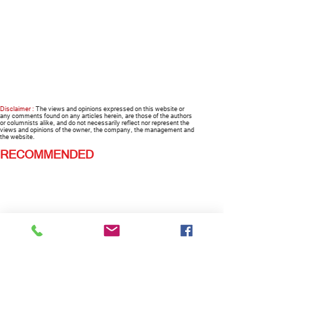
Disclaimer :
The views and opinions expressed on this website or
any comments found on any articles herein, are those of the authors
or columnists alike, and do not necessarily reflect nor represent the
views and opinions of the owner, the company, the management and
the website.
RECOMMENDED