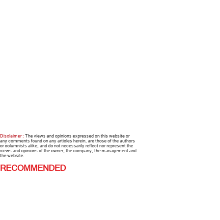
Disclaimer :
The views and opinions expressed on this website or
any comments found on any articles herein, are those of the authors
or columnists alike, and do not necessarily reflect nor represent the
views and opinions of the owner, the company, the management and
the website.
RECOMMENDED