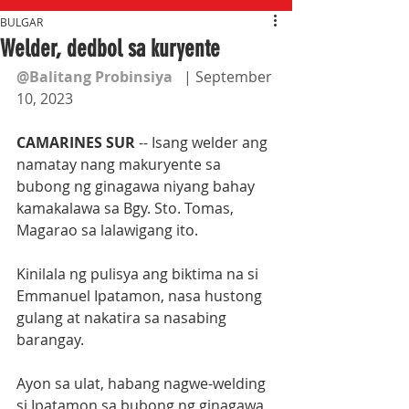
BULGAR
Welder, dedbol sa kuryente
@Balitang Probinsiya
   | September 
10, 2023
CAMARINES SUR
 -- Isang welder ang 
namatay nang makuryente sa 
bubong ng ginagawa niyang bahay 
kamakalawa sa Bgy. Sto. Tomas, 
Magarao sa lalawigang ito.
Kinilala ng pulisya ang biktima na si 
Emmanuel Ipatamon, nasa hustong 
gulang at nakatira sa nasabing 
barangay.
Ayon sa ulat, habang nagwe-welding 
si Ipatamon sa bubong ng ginagawa 