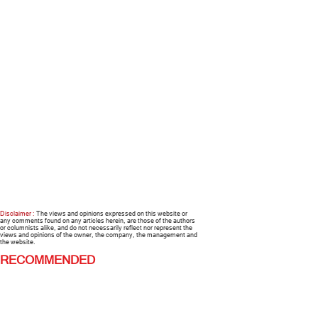
Disclaimer :
The views and opinions expressed on this website or
any comments found on any articles herein, are those of the authors
or columnists alike, and do not necessarily reflect nor represent the
views and opinions of the owner, the company, the management and
the website.
RECOMMENDED