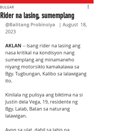
BULGAR
Rider na lasing, sumemplang
@Balitang Probinsiya
   | August  18, 
2023
AKLAN
 -- Isang rider na lasing ang 
nasa kritikal na kondisyon nang 
sumemplang ang minamaneho 
niyang motorsiklo kamakalawa sa 
Bgy. Tugbungan, Kalibo sa lalawigang 
ito.
Kinilala ng pulisya ang biktima na si 
Justin dela Vega, 19, residente ng 
Bgy. Lalab, Batan sa naturang 
lalawigan.
Ayon sa ulat, dahil sa labis na 