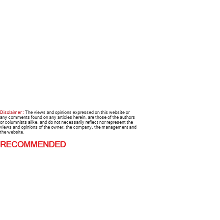
Disclaimer :
The views and opinions expressed on this website or
any comments found on any articles herein, are those of the authors
or columnists alike, and do not necessarily reflect nor represent the
views and opinions of the owner, the company, the management and
the website.
RECOMMENDED