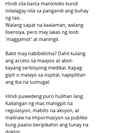
Hindi sila basta manloloko kundi 
inilalagay nila sa panganib ang buhay 
ng tao. 
Walang sapat na kaalaman, walang 
lisensiya, pero may lakas ng loob 
'maggamot' at maningil.
Bakit may nabibiktima? Dahil kulang 
ang access sa maayos at abot-
kayang serbisyong medikal. Kapag 
gipit o malayo sa ospital, napipilitan 
ang iba na sumugal.
Hindi puwedeng puro hulihan lang. 
Kailangan ng mas mahigpit na 
regulasyon, mabilis na aksyon, at 
malinaw na impormasyon sa publiko 
kung paano beripikahin ang tunay na 
doktor. 