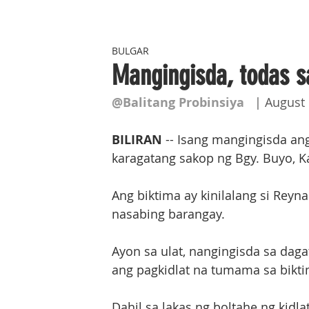
BULGAR
Mangingisda, todas sa
@Balitang Probinsiya
   | August
BILIRAN
 -- Isang mangingisda a
karagatang sakop ng Bgy. Buyo, K
Ang biktima ay kinilalang si Reyn
nasabing barangay.
Ayon sa ulat, nangingisda sa dag
ang pagkidlat na tumama sa bikti
Dahil sa lakas ng boltahe ng kid