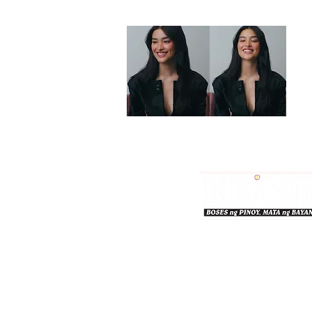
Bulgar Online.
Call us : 8712-2883
© 2026 bulgaronline
Sison's Publishing House,