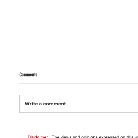
Comments
Write a comment...
Rapist
Wanted na rapist, huli sa hideout
Disclaimer :
The views and opinions expressed on this 