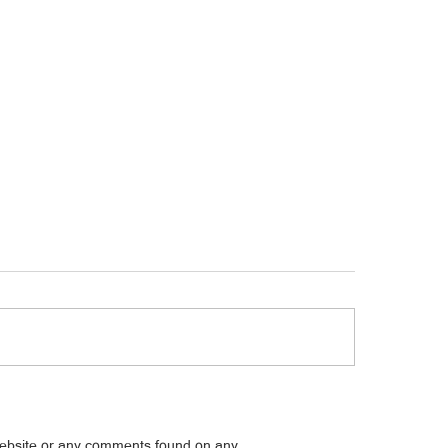
Pulis na pusher, arestado
 na lolo, tiklo sa hideout
website or any comments found on any