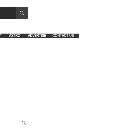
8641-1039 and 8742-5434
Y
ASTRO
ADVERTISE
CONTACT US