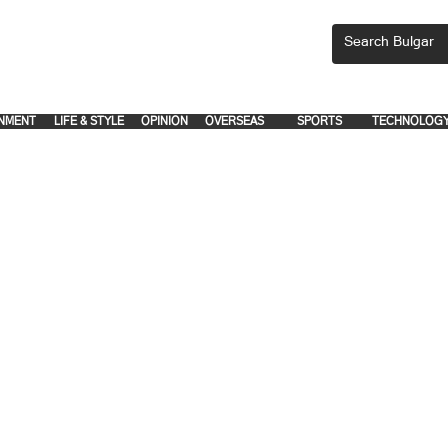
CEMENTS, PLEASE EMAIL 'adsbulgar1991@gmail.com' or call 8712-2883, 
.
.
NMENT
LIFE & STYLE
OPINION
OVERSEAS
SPORTS
TECHNOLOG