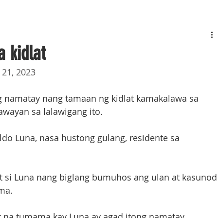
 kidlat
  21, 2023
ng namatay nang tamaan ng kidlat kamakalawa sa 
awayan sa lalawigang ito.
aldo Luna, nasa hustong gulang, residente sa 
at si Luna nang biglang bumuhos ang ulan at kasunod
ma.  
lat na tumama kay Luna ay agad itong namatay.