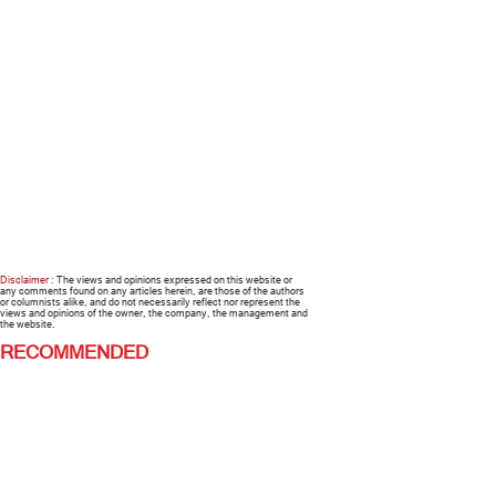
Disclaimer :
The views and opinions expressed on this website or
any comments found on any articles herein, are those of the authors
or columnists alike, and do not necessarily reflect nor represent the
views and opinions of the owner, the company, the management and
the website.
RECOMMENDED