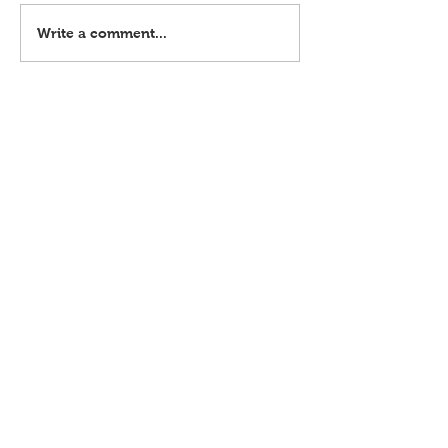
Rapist na lolo, tiklo sa hideout
Write a comment...