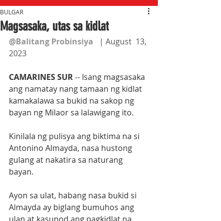
BULGAR
Magsasaka, utas sa kidlat
@Balitang Probinsiya
   | August  13, 
2023
CAMARINES SUR
 -- Isang magsasaka 
ang namatay nang tamaan ng kidlat 
kamakalawa sa bukid na sakop ng 
bayan ng Milaor sa lalawigang ito.
Kinilala ng pulisya ang biktima na si 
Antonino Almayda, nasa hustong 
gulang at nakatira sa naturang 
bayan. 
Ayon sa ulat, habang nasa bukid si 
Almayda ay biglang bumuhos ang 
ulan at kasunod ang pagkidlat na 