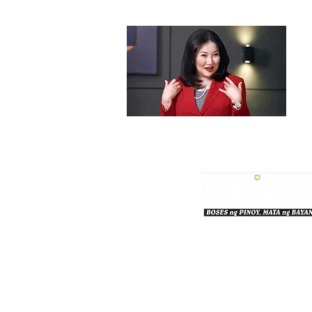
Bulgar Online.
Call us : 8712-2883
© 2026 bulgaronline
Sison's Publishing House,