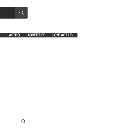
8641-1039 and 8742-5434
Y
ASTRO
ADVERTISE
CONTACT US