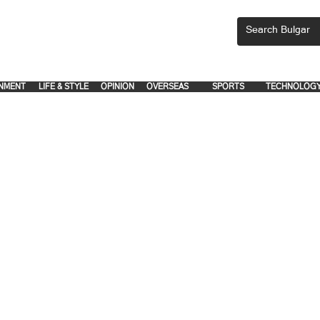
CEMENTS, PLEASE EMAIL 'adsbulgar1991@gmail.com' or call 8712-2883, 
.
.
NMENT
LIFE & STYLE
OPINION
OVERSEAS
SPORTS
TECHNOLOG