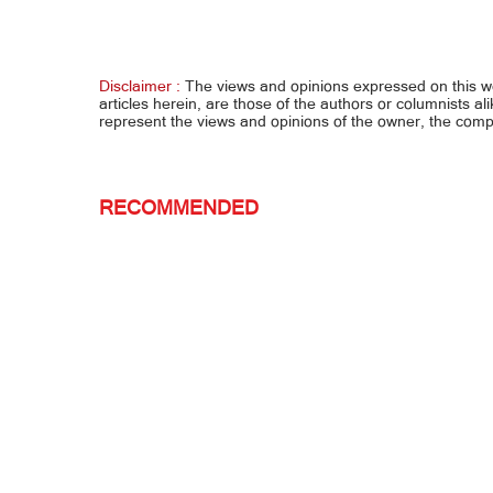
Wanted na rapist, huli sa hideout
Disclaimer :
The views and opinions expressed on this 
articles herein, are those of the authors or columnists al
represent the views and opinions of the owner, the co
RECOMMENDED