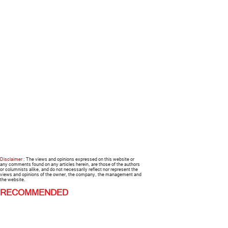
Disclaimer :
The views and opinions expressed on this website or
any comments found on any articles herein, are those of the authors
or columnists alike, and do not necessarily reflect nor represent the
views and opinions of the owner, the company, the management and
the website.
RECOMMENDED