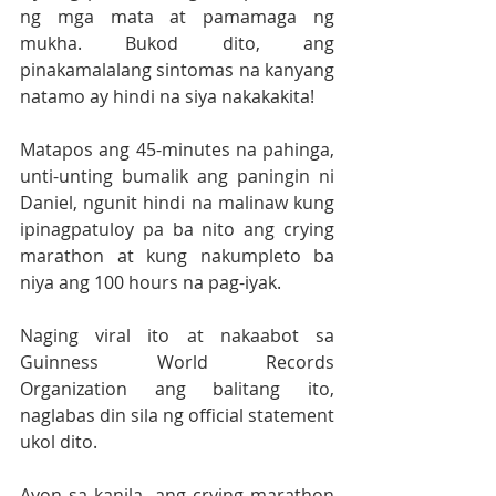
ng mga mata at pamamaga ng 
mukha. Bukod dito, ang 
pinakamalalang sintomas na kanyang 
natamo ay hindi na siya nakakakita!
Matapos ang 45-minutes na pahinga, 
unti-unting bumalik ang paningin ni 
Daniel, ngunit hindi na malinaw kung 
ipinagpatuloy pa ba nito ang crying 
marathon at kung nakumpleto ba 
niya ang 100 hours na pag-iyak. 
Naging viral ito at nakaabot sa 
Guinness World Records 
Organization ang balitang ito, 
naglabas din sila ng official statement 
ukol dito. 
Ayon sa kanila, ang crying marathon 