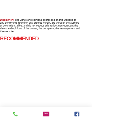
Disclaimer :
The views and opinions expressed on this website or
any comments found on any articles herein, are those of the authors
or columnists alike, and do not necessarily reflect nor represent the
views and opinions of the owner, the company, the management and
the website.
RECOMMENDED