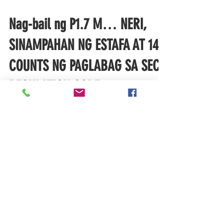
BULGAR
Nag-bail ng P1.7 M… NERI,
SINAMPAHAN NG ESTAFA AT 14
COUNTS NG PAGLABAG SA SEC
REGULATION CODE
Ang caption ng blurred na larawan ng
babae at ng pulis na nagpakita ng
warrant of arrest: “ACTRESS ARRESTED
FOR VIOLATION OF SECURITIES REGU