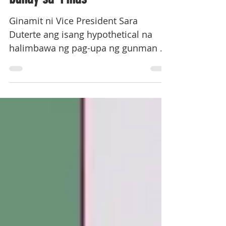
buhay sa ‘Pinas
Ginamit ni Vice President Sara
Duterte ang isang hypothetical na
halimbawa ng pag-upa ng gunman sa
halagang P5,000 upang igiit na hindi
maaaring ipalagay ng International
Criminal Court (ICC) na lahat ng
umano'y biktima sa kaso laban kay
dating Pangulong Rodrigo Duterte ay
napatay dahil sa kampanya kontra
ilegal na droga.