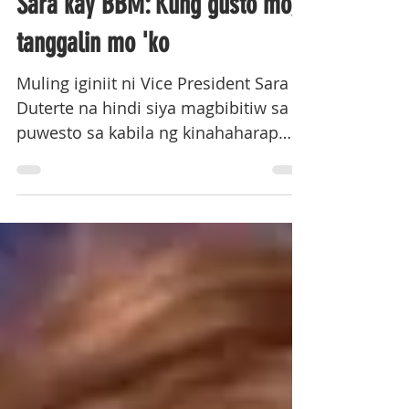
Hinding-hindi magre-resign...
Sara kay BBM: Kung gusto mo,
tanggalin mo 'ko
Muling iginiit ni Vice President Sara
Duterte na hindi siya magbibitiw sa
puwesto sa kabila ng kinahaharap
niyang impeachment trial.