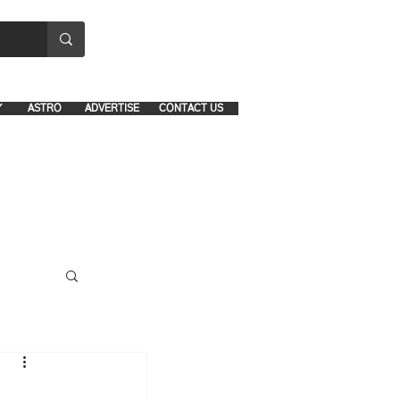
8641-1039 and 8742-5434
Y
ASTRO
ADVERTISE
CONTACT US