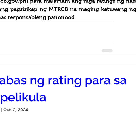
cb.gov.ph
) para malamam ang mga ratings ng nasa
 ang pagsisikap ng MTRCB na maging katuwang ng
 mas responsableng panonood.
bas ng rating para sa
pelikula
 | Oct. 2,
 2024