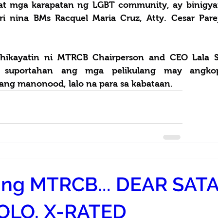
t mga karapatan ng LGBT community, ay binigyan
ri nina BMs Racquel Maria Cruz, Atty. Cesar Parej
hikayatin ni MTRCB Chairperson and CEO Lala S
 suportahan ang mga pelikulang may angko
ibang manonood, lalo na para sa kabataan.
r ng MTRCB... DEAR SAT
OLO, X-RATED