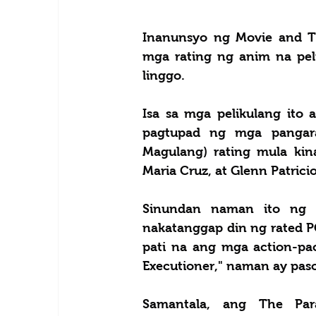
Inanunsyo ng Movie and Te
mga rating ng anim na pel
linggo. 
Isa sa mga pelikulang ito 
pagtupad ng mga pangar
Magulang) rating mula kin
Maria Cruz, at Glenn Patricio
Sinundan naman ito ng B
nakatanggap din ng rated PG.
pati na ang mga action-pack
Executioner," naman ay pas
Samantala, ang The Para