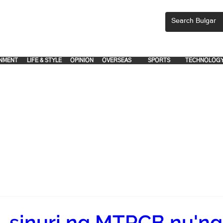
CEMENTS, PLEASE EMAIL 'adsbulgar1991@gmail.com' or call 8712-2883, 
.
.
NMENT
LIFE & STYLE
OPINION
OVERSEAS
SPORTS
TECHNOLOG
, sinuri ng MTRCB nu'ng