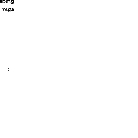
bing 
 mga 