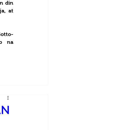
 din 
a, at 
otto-
p na 
AN