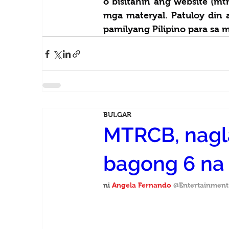
o bisitahin ang website (
mtr
mga materyal. Patuloy din
pamilyang Pilipino para sa
BULGAR
MTRCB, nagla
bagong 6 na 
ni 
Angela Fernando
@Entertainment