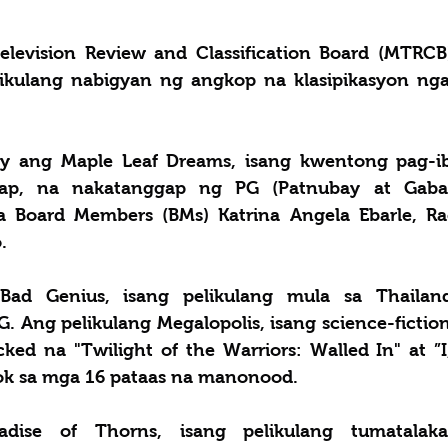
levision Review and Classification Board (MTRCB)
ikulang nabigyan ng angkop na klasipikasyon nga
ay ang Maple Leaf Dreams, isang kwentong pag-ibi
ap, na nakatanggap ng PG (Patnubay at Gaba
a Board Members (BMs) Katrina Angela Ebarle, Rac
. 
ad Genius, isang pelikulang mula sa Thailand
 Ang pelikulang Megalopolis, isang science-fiction 
ed na "Twilight of the Warriors: Walled In" at ”I
ok sa mga 16 pataas na manonood. 
dise of Thorns, isang pelikulang tumatalaka