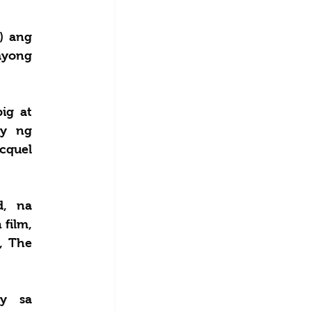
 ang 
yong 
g at 
y ng 
quel 
, na 
film, 
, The 
y sa 