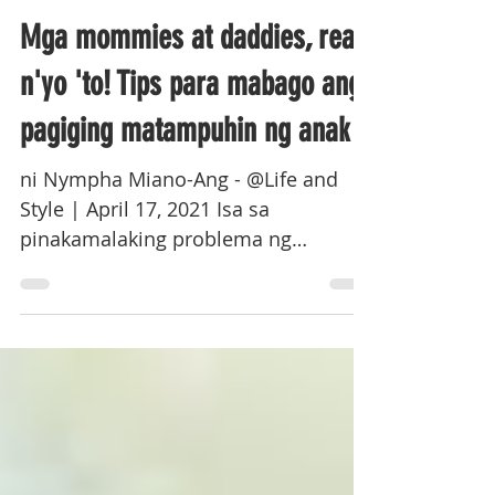
BULGAR
Mga mommies at daddies, read
n'yo 'to! Tips para mabago ang
pagiging matampuhin ng anak
ni Nympha Miano-Ang - @Life and
Style | April 17, 2021 Isa sa
pinakamalaking problema ng
magulang na may matampuhing anak
ay hindi...