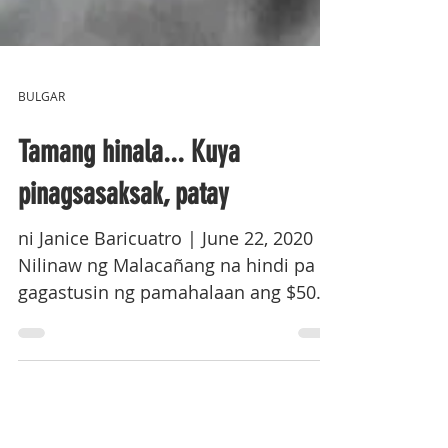
BULGAR
Tamang hinala... Kuya
pinagsasaksak, patay
ni Janice Baricuatro | June 22, 2020
Nilinaw ng Malacañang na hindi pa
gagastusin ng pamahalaan ang $500
million na loan ng Pilipinas...